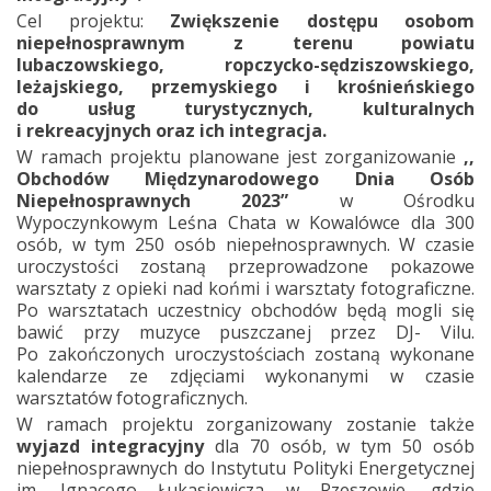
Cel projektu:
Zwiększenie dostępu osobom
niepełnosprawnym z terenu powiatu
lubaczowskiego, ropczycko-sędziszowskiego,
leżajskiego, przemyskiego i krośnieńskiego
do usług turystycznych, kulturalnych
i rekreacyjnych oraz ich integracja.
W ramach projektu planowane jest zorganizowanie
,,
Obchodów Międzynarodowego Dnia Osób
Niepełnosprawnych 2023”
w Ośrodku
Wypoczynkowym Leśna Chata w Kowalówce dla 300
osób, w tym 250 osób niepełnosprawnych. W czasie
uroczystości zostaną przeprowadzone pokazowe
warsztaty z opieki nad końmi i warsztaty fotograficzne.
Po warsztatach uczestnicy obchodów będą mogli się
bawić przy muzyce puszczanej przez DJ- Vilu.
Po zakończonych uroczystościach zostaną wykonane
kalendarze ze zdjęciami wykonanymi w czasie
warsztatów fotograficznych.
W ramach projektu zorganizowany zostanie także
wyjazd integracyjny
dla 70 osób, w tym 50 osób
niepełnosprawnych do Instytutu Polityki Energetycznej
im. Ignacego Łukasiewicza w Rzeszowie, gdzie