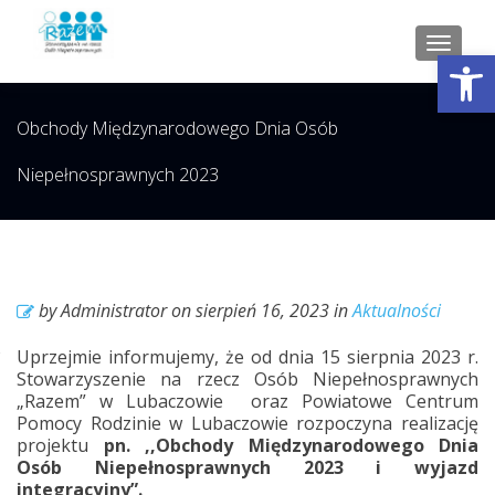
TOGGL
Open tool
Obchody Międzynarodowego Dnia Osób
Niepełnosprawnych 2023
by
Administrator
on
sierpień 16, 2023
in
Aktualności
Uprzejmie informujemy, że od dnia 15 sierpnia 2023 r.
Stowarzyszenie na rzecz Osób Niepełnosprawnych
„Razem” w Lubaczowie oraz Powiatowe Centrum
Pomocy Rodzinie w Lubaczowie rozpoczyna realizację
projektu
pn. ,,Obchody Międzynarodowego Dnia
Osób Niepełnosprawnych 2023 i wyjazd
integracyjny”.